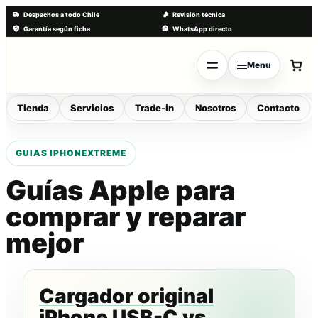
Despachos a todo Chile
Revisión técnica
Garantía según ficha
WhatsApp directo
Saltar
al
Menu
contenido
Tienda
Servicios
Trade-in
Nosotros
Contacto
Guías Apple para
comprar y reparar
mejor
Cargador original
iPhone USB-C vs