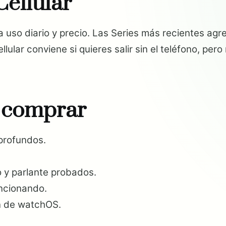
Cellular
a uso diario y precio. Las Series más recientes ag
lular conviene si quieres salir sin el teléfono, pero
e comprar
 profundos.
o y parlante probados.
ncionando.
ón de watchOS.