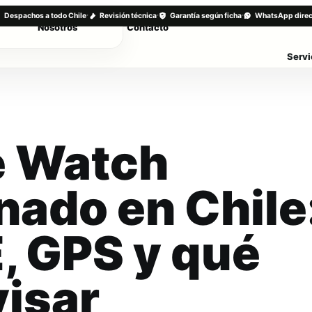
·
·
·
Despachos a todo Chile
Revisión técnica
Garantía según ficha
WhatsApp direc
Nosotros
Contacto
Servi
e Watch
nado en Chile
E, GPS y qué
visar