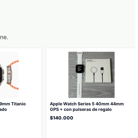
one.
49mm Titanio
Apple Watch Series 5 40mm 44mm
nado
GPS + con pulseras de regalo
$
140.000