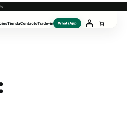
to
cios
Tienda
Contacto
Trade-in
WhatsApp
: