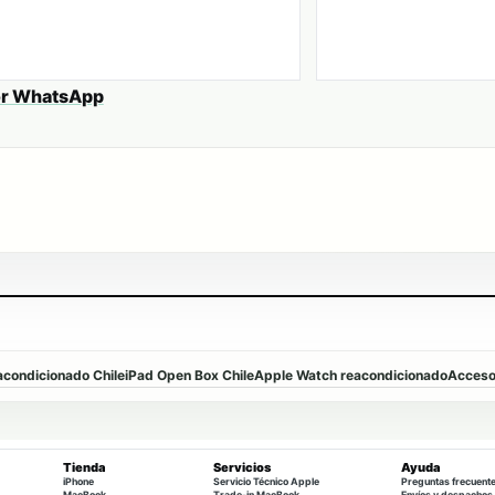
or WhatsApp
condicionado Chile
iPad Open Box Chile
Apple Watch reacondicionado
Accesor
Tienda
Servicios
Ayuda
iPhone
Servicio Técnico Apple
Preguntas frecuent
MacBook
Trade-in MacBook
Envíos y despachos