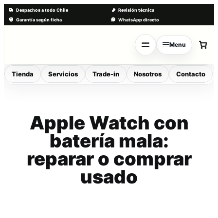
Despachos a todo Chile
Revisión técnica
Garantía según ficha
WhatsApp directo
Saltar
al
Menu
contenido
Tienda
Servicios
Trade-in
Nosotros
Contacto
Apple Watch con
batería mala:
reparar o comprar
usado