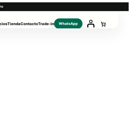
to
cios
Tienda
Contacto
Trade-in
WhatsApp