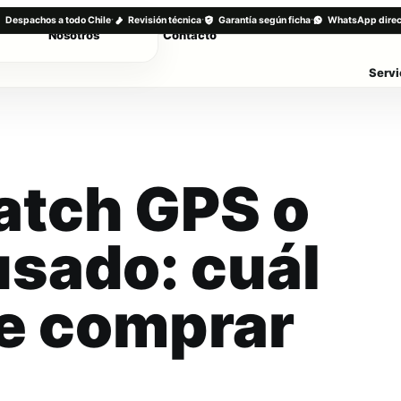
·
·
·
Despachos a todo Chile
Revisión técnica
Garantía según ficha
WhatsApp direc
Nosotros
Contacto
Servi
atch GPS o
usado: cuál
e comprar