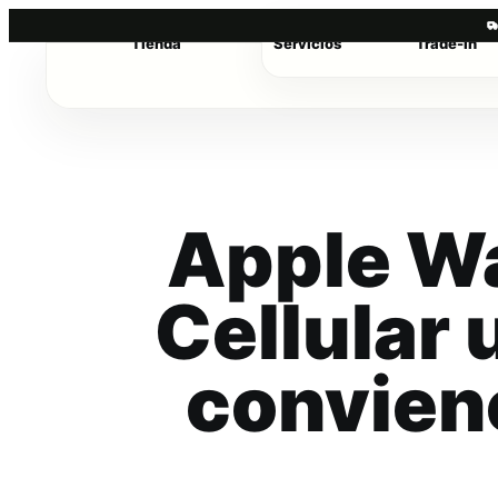
Tienda
Servicios
Trade-in
Saltar
al
contenido
Apple W
Cellular 
convien