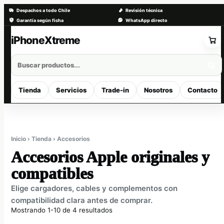
Despachos a todo Chile
Revisión técnica
Garantía según ficha
WhatsApp directo
Saltar
al
contenido
Tienda
Servicios
Trade-in
Nosotros
Contacto
Inicio › Tienda › Accesorios
Accesorios Apple originales y
compatibles
Elige cargadores, cables y complementos con
compatibilidad clara antes de comprar.
Mostrando 1-10 de 4 resultados