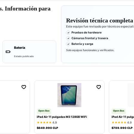
s. Información para
Revisión técnica completa
Este equipo fue revisado por técnicos especial
Pruebas de hardware
Cámaras frontal y trasera
Batería y carga
Batería
Solo equipos funcionales y verificados.
Estado publicado
Open Box
Open Box
iPad Air 11 pulgadas M3 128GB WiFi
iPad Air 11 pul
★★★★★
4.9
★★★★★
4.9
$649.990 CLP
$789.990 CLP