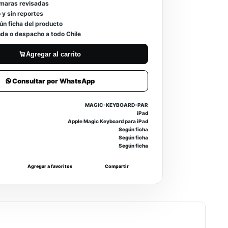
ámaras revisadas
 y sin reportes
ún ficha del producto
enda o despacho a todo Chile
Agregar al carrito
Consultar por WhatsApp
MAGIC-KEYBOARD-PAR
iPad
Apple Magic Keyboard para iPad
Según ficha
Según ficha
Según ficha
Agregar a favoritos
Compartir