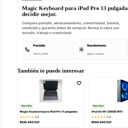
Magic Keyboard para iPad Pro 13 pulgada
decidir mejor.
Compara pantalla, almacenamiento, conectividad, batería,
condición y garantía antes de comprar. Revisa si calza con
estudio, trabajo o creatividad.
Pantalla
Rendimiento
Touch y brillo
Apps y estudio
También te puede interesar
Open Box
Open Box
Magic Keyboard para iPad Pro 11 pulgadas
iPad Air M1 256GB WiFi
★★★★★
4.9
★★★★★
4.9
$226.990 CLP
$549.990 CLP