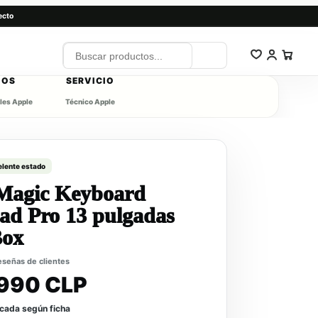
ecto
IOS
SERVICIO
les Apple
Técnico Apple
elente estado
Magic Keyboard
Pad Pro 13 pulgadas
Box
reseñas de clientes
990 CLP
icada según ficha