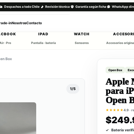
·
·
·
Despachos a todo Chile
Revisión técnica
Garantía según ficha
WhatsApp dir
rade-in
Nosotros
Contacto
ACBOOK
IPAD
WATCH
ACCESOR
Air · Pro
Pantalla · batería
Sensores
Accesorios origina
pen Box
Open Box
Exc
Apple 
para i
1/5
Open 
★★★★★
4.9 · 
$249.
Batería verif