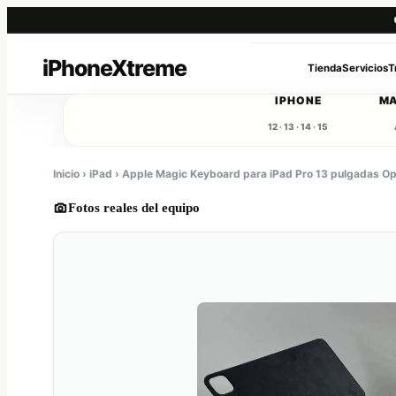
Saltar
al
Tienda
Servicios
T
contenido
IPHONE
M
12 · 13 · 14 · 15
Inicio › iPad › Apple Magic Keyboard para iPad Pro 13 pulgadas O
Fotos reales del equipo