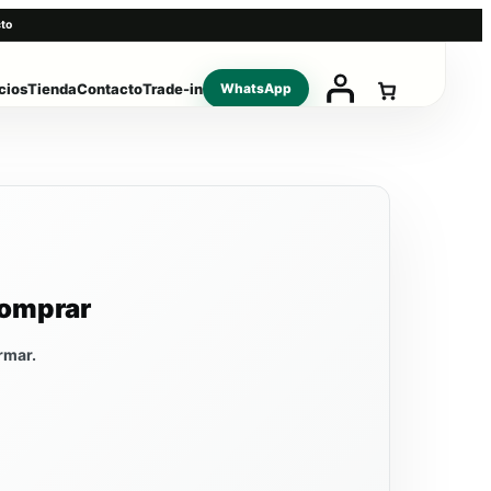
to
cios
Tienda
Contacto
Trade-in
WhatsApp
comprar
rmar.