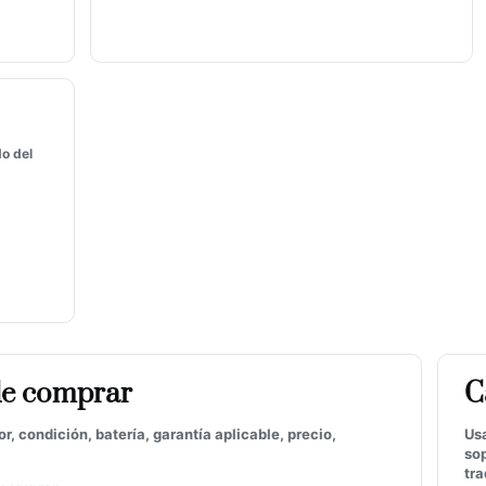
o del
de comprar
C
, condición, batería, garantía aplicable, precio,
Us
sop
tra