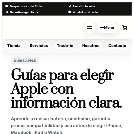
Despachos a todo Chile
Revisión técnica
Garantía según ficha
WhatsApp directo
Saltar
al
Menu
contenido
Tienda
Servicios
Trade-in
Nosotros
Contacto
GUÍAS APPLE
Guías para elegir
Apple con
información clara.
Aprende a revisar batería, condición, garantía,
precio, compatibilidad y uso antes de elegir iPhone,
MacBook, iPad o Watch.