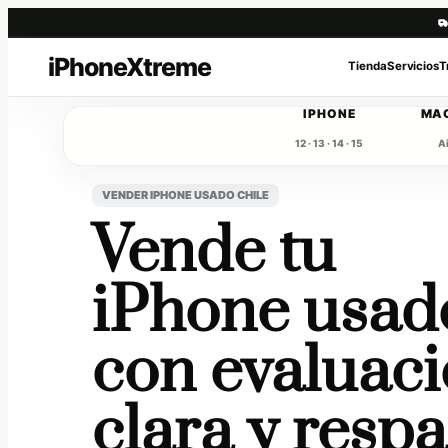
Saltar
Tienda
Servicios
T
al
contenido
IPHONE
MA
12 · 13 · 14 · 15
Ai
VENDER IPHONE USADO CHILE
Vende tu
iPhone usad
con evaluac
clara y resp