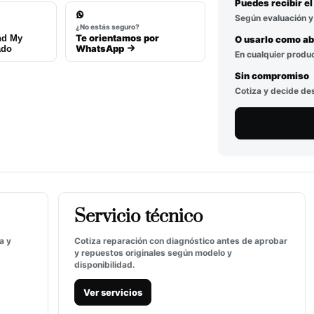
Puedes recibir e
Según evaluación y
o
¿No estás seguro?
Te orientamos por
nd My
O usarlo como a
WhatsApp
ado
En cualquier produc
Sin compromiso
Cotiza y decide de
Servicio técnico
a y
Cotiza reparación con diagnóstico antes de aprobar
y repuestos originales según modelo y
disponibilidad.
Ver servicios