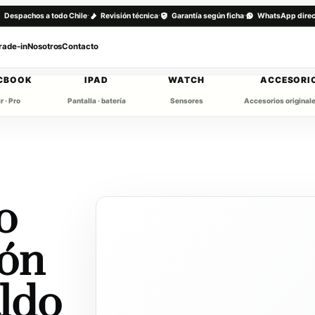
·
·
·
Despachos a todo Chile
Revisión técnica
Garantía según ficha
WhatsApp direc
rade-in
Nosotros
Contacto
CBOOK
IPAD
WATCH
ACCESORI
r · Pro
Pantalla · batería
Sensores
Accesorios original
o
ión
aldo