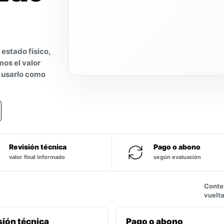
estado físico,
os el valor
o usarlo como
Revisión técnica
Pago o abono
valor final informado
según evaluación
Conten
vuelta
sión técnica
Pago o abono