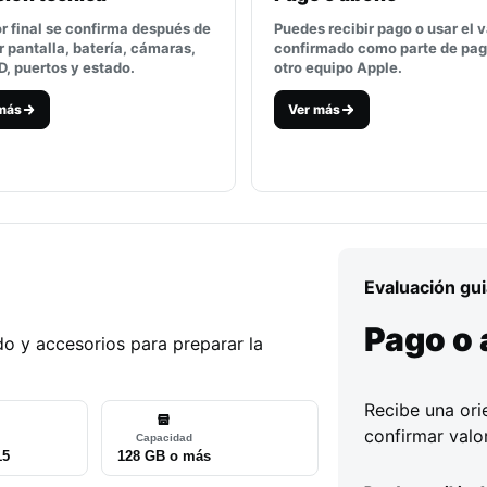
or final se confirma después de
Puedes recibir pago o usar el v
r pantalla, batería, cámaras,
confirmado como parte de pag
D, puertos y estado.
otro equipo Apple.
más
Ver más
Evaluación gu
Pago o
o y accesorios para preparar la
Recibe una orie
confirmar valor
Capacidad
15
128 GB o más