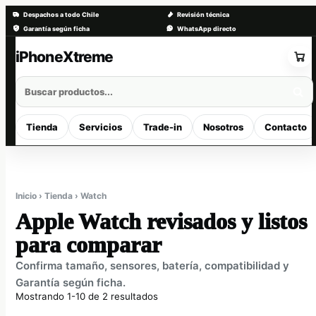
Despachos a todo Chile
Revisión técnica
Garantía según ficha
WhatsApp directo
Saltar
al
contenido
Tienda
Servicios
Trade-in
Nosotros
Contacto
Inicio › Tienda › Watch
Apple Watch revisados y listos
para comparar
Confirma tamaño, sensores, batería, compatibilidad y
Garantía según ficha.
Mostrando 1-10 de 2 resultados