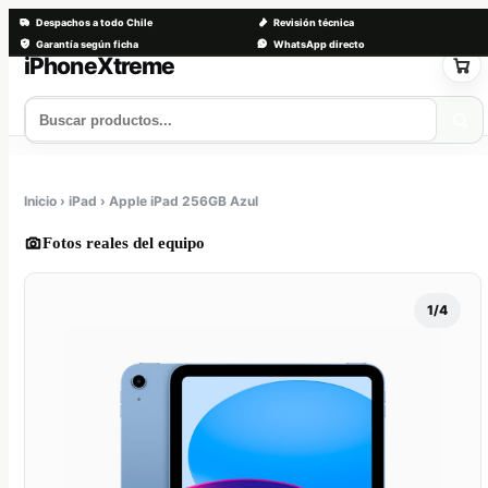
Despachos a todo Chile
Revisión técnica
Garantía según ficha
WhatsApp directo
Saltar
al
contenido
Tienda
Servicios
Trade-in
Nosotros
Contacto
Inicio › iPad › Apple iPad 256GB Azul
Fotos reales del equipo
1/4