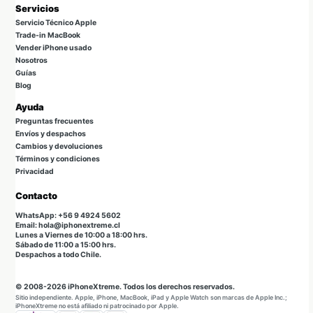
Servicios
Servicio Técnico Apple
Trade-in MacBook
Vender iPhone usado
Nosotros
Guías
Blog
Ayuda
Preguntas frecuentes
Envíos y despachos
Cambios y devoluciones
Términos y condiciones
Privacidad
Contacto
WhatsApp: +56 9 4924 5602
Email: hola@iphonextreme.cl
Lunes a Viernes de 10:00 a 18:00 hrs.
Sábado de 11:00 a 15:00 hrs.
Despachos a todo Chile.
© 2008-2026 iPhoneXtreme. Todos los derechos reservados.
Sitio independiente. Apple, iPhone, MacBook, iPad y Apple Watch son marcas de Apple Inc.;
iPhoneXtreme no está afiliado ni patrocinado por Apple.