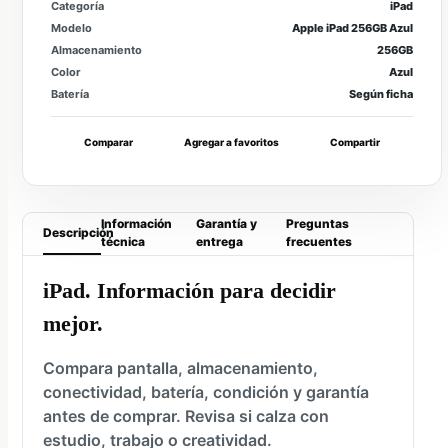
Categoría
iPad
Modelo
Apple iPad 256GB Azul
Almacenamiento
256GB
Color
Azul
Batería
Según ficha
Comparar
Agregar a favoritos
Compartir
Información
Garantía y
Preguntas
Descripción
técnica
entrega
frecuentes
iPad. Información para decidir
mejor.
Compara pantalla, almacenamiento,
conectividad, batería, condición y garantía
antes de comprar. Revisa si calza con
estudio, trabajo o creatividad.