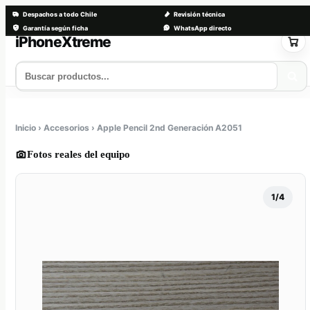
Despachos a todo Chile
Revisión técnica
Garantía según ficha
WhatsApp directo
Saltar
al
contenido
Tienda
Servicios
Trade-in
Nosotros
Contacto
Inicio › Accesorios › Apple Pencil 2nd Generación A2051
Fotos reales del equipo
1/4