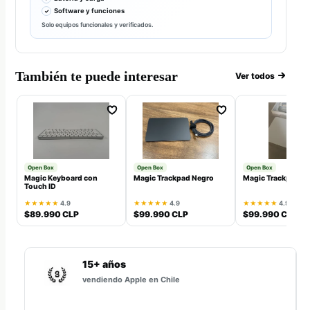
Software y funciones
Solo equipos funcionales y verificados.
También te puede interesar
Ver todos
Open Box
Open Box
Open Box
Magic Keyboard con
Magic Trackpad Negro
Magic Trackpad B
Touch ID
★★★★★
4.9
★★★★★
4.9
★★★★★
4.9
$89.990 CLP
$99.990 CLP
$99.990 CLP
15+ años
vendiendo Apple en Chile