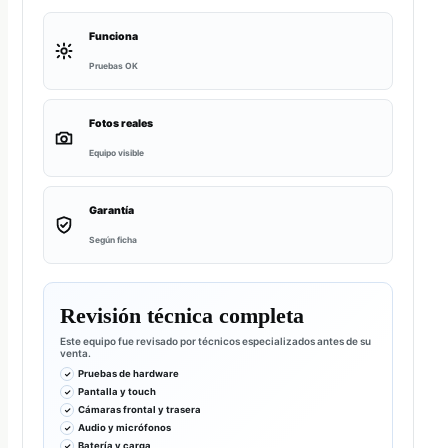
Funciona
Pruebas OK
Fotos reales
Equipo visible
Garantía
Según ficha
Revisión técnica completa
Este equipo fue revisado por técnicos especializados antes de su
venta.
Pruebas de hardware
Pantalla y touch
Cámaras frontal y trasera
Audio y micrófonos
Batería y carga