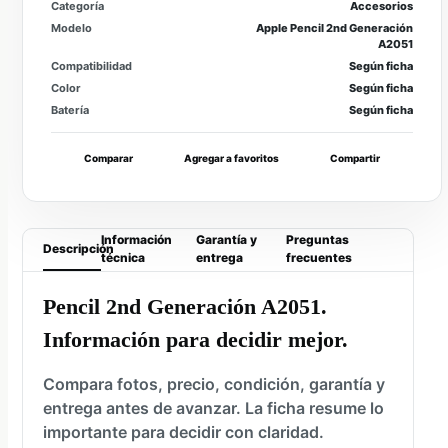
Categoría
Accesorios
Modelo
Apple Pencil 2nd Generación
A2051
Compatibilidad
Según ficha
Color
Según ficha
Batería
Según ficha
Comparar
Agregar a favoritos
Compartir
Información
Garantía y
Preguntas
Descripción
técnica
entrega
frecuentes
Pencil 2nd Generación A2051.
Información para decidir mejor.
Compara fotos, precio, condición, garantía y
entrega antes de avanzar. La ficha resume lo
importante para decidir con claridad.