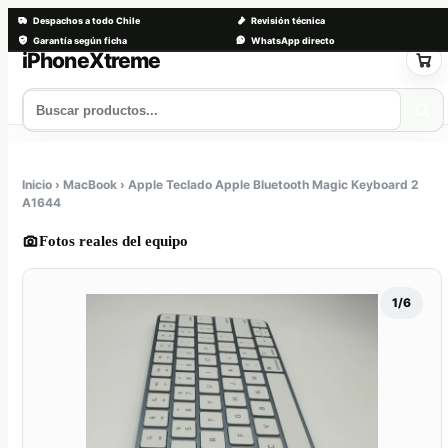
Despachos a todo Chile
Revisión técnica
Garantía según ficha
WhatsApp directo
Saltar
al
contenido
Tienda
Servicios
Trade-in
Nosotros
Contacto
Inicio › MacBook › Apple Teclado Apple Bluetooth Magic Keyboard 2
A1644
Fotos reales del equipo
1/6