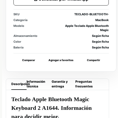
SKU
TECLADO-BLUETOOTH-
Categoría
MacBook
Modelo
Apple Teclado Apple Bluetooth
Magic
Almacenamiento
Según ficha
Color
Según ficha
Batería
Según ficha
Comparar
Agregar a favoritos
Compartir
Información
Garantía y
Preguntas
Descripción
técnica
entrega
frecuentes
Teclado Apple Bluetooth Magic
Keyboard 2 A1644. Información
para decidir mejor.