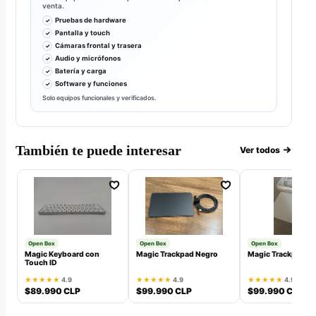
venta.
Pruebas de hardware
Pantalla y touch
Cámaras frontal y trasera
Audio y micrófonos
Batería y carga
Software y funciones
Solo equipos funcionales y verificados.
También te puede interesar
Ver todos
Open Box
Open Box
Open Box
Magic Keyboard con
Magic Trackpad Negro
Magic Trackpad B
Touch ID
★★★★★
4.9
★★★★★
4.9
★★★★★
4.9
$89.990 CLP
$99.990 CLP
$99.990 CLP