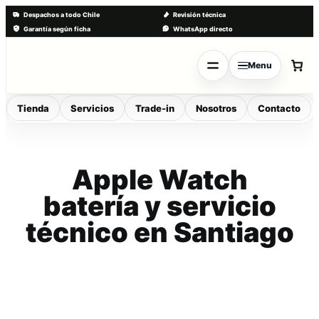
Despachos a todo Chile
Revisión técnica
Garantía según ficha
WhatsApp directo
Saltar
al
Menu
contenido
Tienda
Servicios
Trade-in
Nosotros
Contacto
Apple Watch
batería y servicio
técnico en Santiago