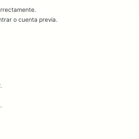
orrectamente.
rar o cuenta previa.
.
.