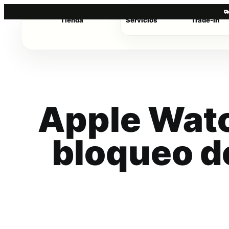
Tienda
Servicios
Trade-in
Saltar
al
contenido
Apple Wat
bloqueo d