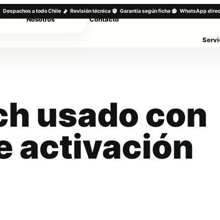
·
·
·
Despachos a todo Chile
Revisión técnica
Garantía según ficha
WhatsApp direc
Nosotros
Contacto
Servi
ch usado con
e activación