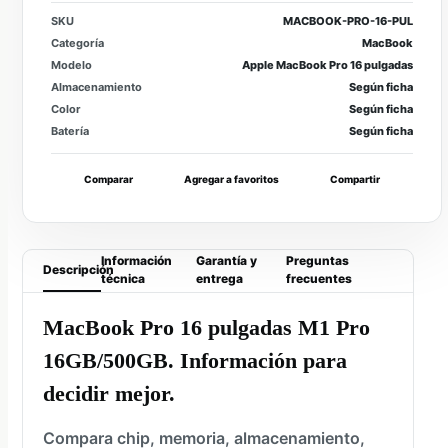
SKU
MACBOOK-PRO-16-PUL
Categoría
MacBook
Modelo
Apple MacBook Pro 16 pulgadas
Almacenamiento
Según ficha
Color
Según ficha
Batería
Según ficha
Comparar
Agregar a favoritos
Compartir
Información
Garantía y
Preguntas
Descripción
técnica
entrega
frecuentes
MacBook Pro 16 pulgadas M1 Pro
16GB/500GB. Información para
decidir mejor.
Compara chip, memoria, almacenamiento,