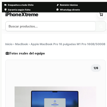
Despachos a todo Chile
Revisión técnica
Garantía según ficha
WhatsApp directo
Saltar
al
contenido
Tienda
Servicios
Trade-in
Nosotros
Contacto
Inicio › MacBook › Apple MacBook Pro 16 pulgadas M1 Pro 16GB/500GB
Fotos reales del equipo
1/6