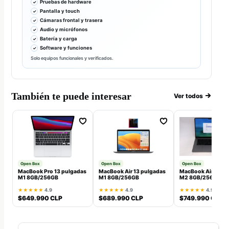
Pruebas de hardware
Pantalla y touch
Cámaras frontal y trasera
Audio y micrófonos
Batería y carga
Software y funciones
Solo equipos funcionales y verificados.
También te puede interesar
Ver todos
Open Box
Open Box
Open Box
MacBook Pro 13 pulgadas
MacBook Air 13 pulgadas
MacBook Air 13 pu
M1 8GB/256GB
M1 8GB/256GB
M2 8GB/256GB
★★★★★
4.9
★★★★★
4.9
★★★★★
4.9
$649.990 CLP
$689.990 CLP
$749.990 CLP