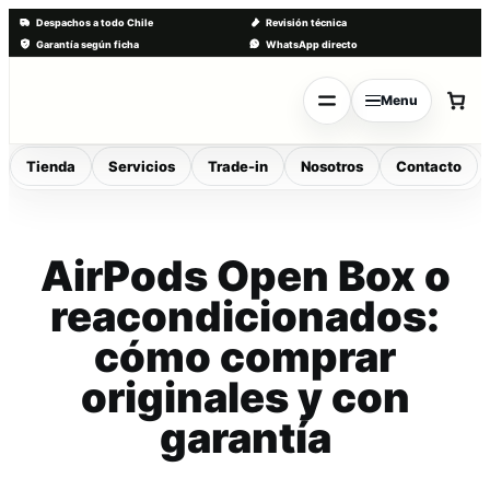
Despachos a todo Chile
Revisión técnica
Garantía según ficha
WhatsApp directo
Saltar
al
Menu
contenido
Tienda
Servicios
Trade-in
Nosotros
Contacto
AirPods Open Box o
reacondicionados:
cómo comprar
originales y con
garantía