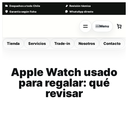
Despachos a todo Chile
Revisión técnica
Garantía según ficha
WhatsApp directo
Saltar
al
Menu
contenido
Tienda
Servicios
Trade-in
Nosotros
Contacto
Apple Watch usado
para regalar: qué
revisar