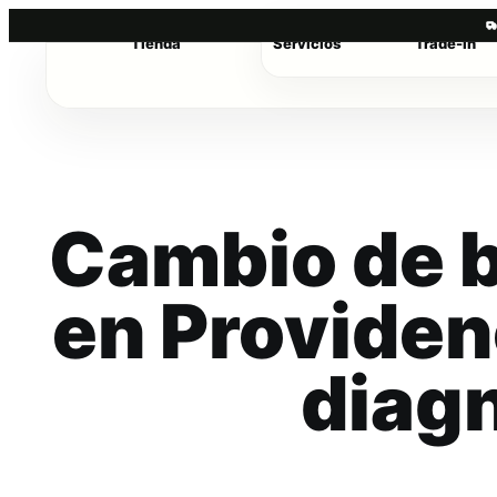
Tienda
Servicios
Trade-in
Saltar
al
contenido
Cambio de b
en Providen
diag