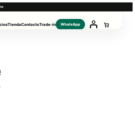
to
cios
Tienda
Contacto
Trade-in
WhatsApp
e
y