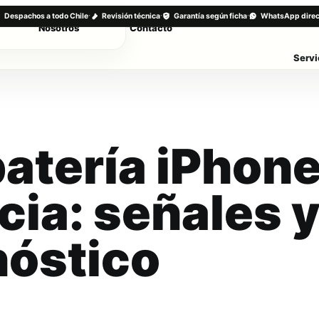
·
·
·
Despachos a todo Chile
Revisión técnica
Garantía según ficha
WhatsApp direc
Nosotros
Contacto
Servi
atería iPhon
cia: señales 
nóstico