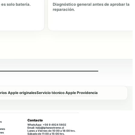
es solo batería.
Diagnóstico general antes de aprobar la
reparación.
ios Apple originales
Servicio técnico Apple Providencia
Contacto
es
WhatsApp: +56 9 4924 5602
Email: hola@iphonextreme.cl
ones
Lunes a Viernes de 10:00 a 18:00 hrs.
nes
Sábado de 11:00 a 15:00 hrs.