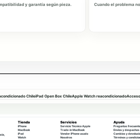
patibilidad y garantía según pieza.
Cuando el problema no 
condicionado Chile
iPad Open Box Chile
Apple Watch reacondicionado
Accesor
Tienda
Servicios
Ayuda
iPhone
Servicio Técnico Apple
Preguntas frecuent
MacBook
Trade-in MacBook
Envíos y despachos
iPad
Vender iPhone usado
Cambios y devoluci
cia,
Watch
Nosotros
Términos y condicio