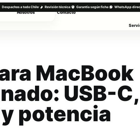
·
·
·
Despachos a todo Chile
Revisión técnica
Garantía según ficha
WhatsApp direc
Nosotros
Contacto
Servi
para MacBook
onado: USB-C,
y potencia