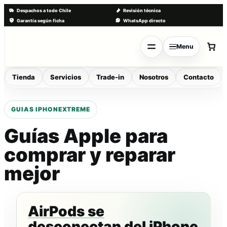
Despachos a todo Chile
Revisión técnica
Garantía según ficha
WhatsApp directo
Saltar
al
Menu
contenido
Tienda
Servicios
Trade-in
Nosotros
Contacto
Guías Apple para
comprar y reparar
mejor
AirPods se
desconectan del iPhone