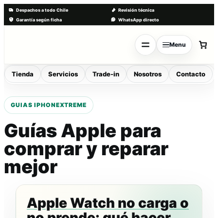
Despachos a todo Chile
Revisión técnica
Garantía según ficha
WhatsApp directo
Saltar
al
Menu
contenido
Tienda
Servicios
Trade-in
Nosotros
Contacto
Guías Apple para
comprar y reparar
mejor
Apple Watch no carga o
no prende: qué hacer