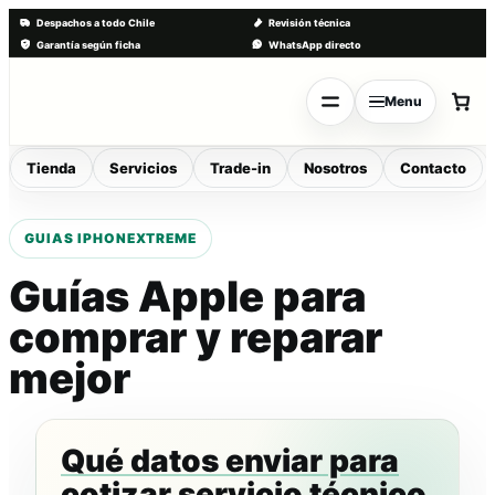
Despachos a todo Chile
Revisión técnica
Garantía según ficha
WhatsApp directo
Saltar
al
Menu
contenido
Tienda
Servicios
Trade-in
Nosotros
Contacto
Guías Apple para
comprar y reparar
mejor
Qué datos enviar para
cotizar servicio técnico