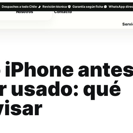
·
·
·
Despachos a todo Chile
Revisión técnica
Garantía según ficha
WhatsApp direc
Nosotros
Contacto
Servi
 iPhone ante
r usado: qué
visar