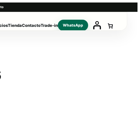
to
cios
Tienda
Contacto
Trade-in
WhatsApp
s