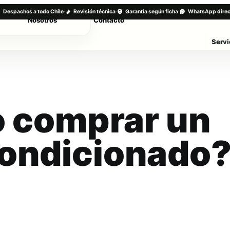
·
·
·
Despachos a todo Chile
Revisión técnica
Garantía según ficha
WhatsApp direc
Nosotros
Contacto
Servi
o comprar un
condicionado