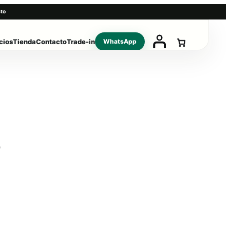
to
cios
Tienda
Contacto
Trade-in
WhatsApp
?