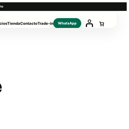
to
cios
Tienda
Contacto
Trade-in
WhatsApp
é