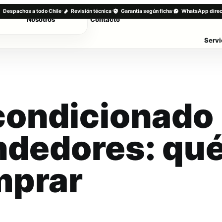
·
·
·
Despachos a todo Chile
Revisión técnica
Garantía según ficha
WhatsApp direc
Nosotros
Contacto
Servi
condicionado
ndedores: qu
mprar