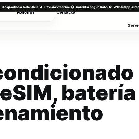
·
·
·
Despachos a todo Chile
Revisión técnica
Garantía según ficha
WhatsApp direc
Nosotros
Contacto
Servi
condicionado
 eSIM, batería
enamiento