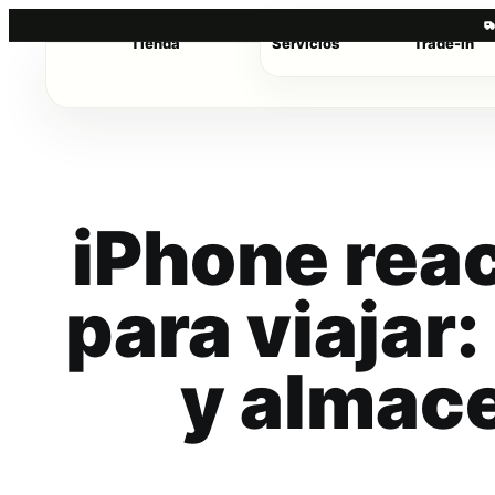
Tienda
Servicios
Trade-in
Saltar
al
contenido
iPhone rea
para viajar:
y almac