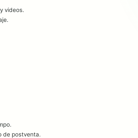
y videos.
je.
empo.
o de postventa.