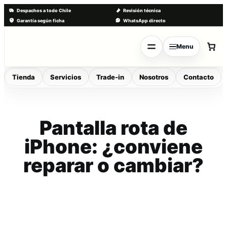
Despachos a todo Chile
Revisión técnica
Garantía según ficha
WhatsApp directo
Saltar
al
Menu
contenido
Tienda
Servicios
Trade-in
Nosotros
Contacto
Pantalla rota de
iPhone: ¿conviene
reparar o cambiar?