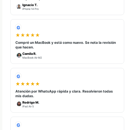
Ignacio T.
iPhone 14 Pro
G
★★★★★
Compré un MacBook y está como nuevo. Se nota la revisión
que hacen.
Camila R.
MacBook Air M2
G
★★★★★
Atención por WhatsApp rápida y clara. Resolvieron todas
mis dudas.
Rodrigo M.
iPad Air 5
G