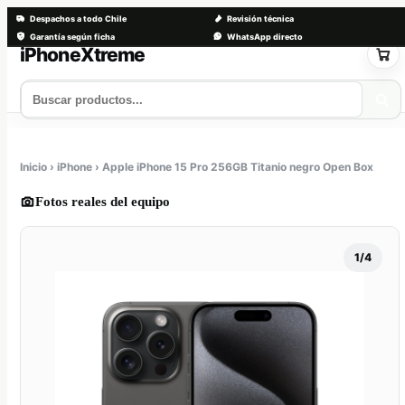
Despachos a todo Chile
Revisión técnica
Garantía según ficha
WhatsApp directo
Saltar
al
contenido
Tienda
Servicios
Trade-in
Nosotros
Contacto
Inicio › iPhone › Apple iPhone 15 Pro 256GB Titanio negro Open Box
Fotos reales del equipo
1/4