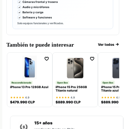
Cámaras frontal y trasera
Audio y micrófonos
Batería y carga
Software y funciones
Solo equipos funcionales y verificados.
También te puede interesar
Ver todos
Reacondicionado
Open Box
Open Box
iPhone 13 Pro 128GB Azul
iPhone 15 Pro 256GB
iPhone 15 Pro 25
Titanio natural
Titanio azul
★★★★★
4.9
★★★★★
4.9
★★★★★
4.9
$479.990 CLP
$889.990 CLP
$889.990 CLP
15+ años