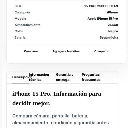
SKU
15-PRO-256GB-TITAN
Categoría
iPhone
Modelo
Apple iPhone 15 Pro
Almacenamiento
256GB
Color
Negro
Batería
Según ficha
Comparar
Agregar a favoritos
Compartir
Información
Garantía y
Preguntas
Descripción
técnica
entrega
frecuentes
iPhone 15 Pro. Información para
decidir mejor.
Compara cámara, pantalla, batería,
almacenamiento, condición y garantía antes