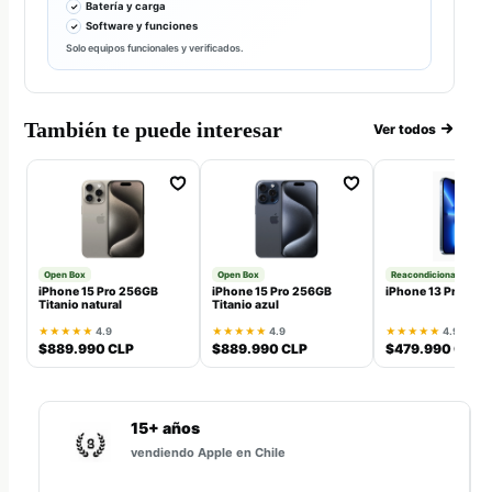
Batería y carga
Software y funciones
Solo equipos funcionales y verificados.
También te puede interesar
Ver todos
Open Box
Open Box
Reacondicionado
iPhone 15 Pro 256GB
iPhone 15 Pro 256GB
iPhone 13 Pro 128
Titanio natural
Titanio azul
★★★★★
4.9
★★★★★
4.9
★★★★★
4.9
$889.990 CLP
$889.990 CLP
$479.990 CLP
15+ años
vendiendo Apple en Chile