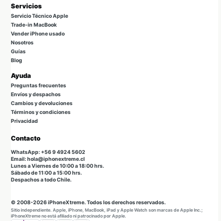
Servicios
Servicio Técnico Apple
Trade-in MacBook
Vender iPhone usado
Nosotros
Guías
Blog
Ayuda
Preguntas frecuentes
Envíos y despachos
Cambios y devoluciones
Términos y condiciones
Privacidad
Contacto
WhatsApp: +56 9 4924 5602
Email: hola@iphonextreme.cl
Lunes a Viernes de 10:00 a 18:00 hrs.
Sábado de 11:00 a 15:00 hrs.
Despachos a todo Chile.
© 2008-2026 iPhoneXtreme. Todos los derechos reservados.
Sitio independiente. Apple, iPhone, MacBook, iPad y Apple Watch son marcas de Apple Inc.;
iPhoneXtreme no está afiliado ni patrocinado por Apple.