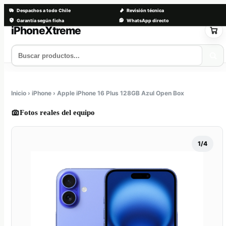
Despachos a todo Chile
Revisión técnica
Garantía según ficha
WhatsApp directo
Saltar
al
contenido
Tienda
Servicios
Trade-in
Nosotros
Contacto
Inicio › iPhone › Apple iPhone 16 Plus 128GB Azul Open Box
Fotos reales del equipo
1/4