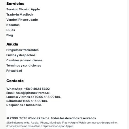
Servicios
Servicio Técnico Apple
Trade-in MacBook
Vender iPhone usado
Nosotros
Guías
Blog
Ayuda
Preguntas frecuentes
Envíos y despachos
Cambios y devoluciones
Términos y condiciones
Privacidad
Contacto
WhatsApp: +56 9 4924 5602
Email: hola@iphonextreme.cl
Lunes a Viernes de 10:00 a 18:00 hrs.
Sábado de 11:00 a 15:00 hrs.
Despachos a todo Chile.
© 2008-2026 iPhoneXtreme. Todos los derechos reservados.
Sitio independiente. Apple, iPhone, MacBook, iPad y Apple Watch son marcas de Apple Inc.;
iPhoneXtreme no está afiliado ni patrocinado por Apple.