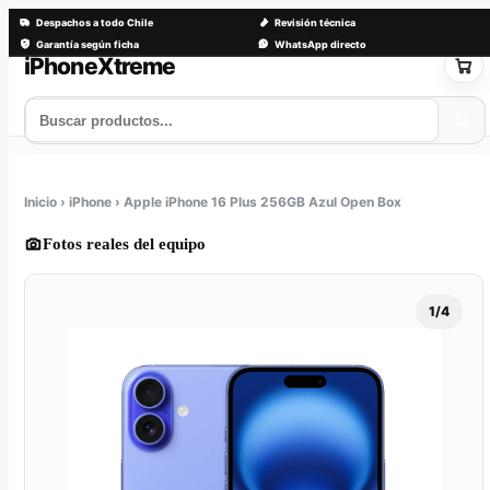
Despachos a todo Chile
Revisión técnica
Garantía según ficha
WhatsApp directo
Saltar
al
contenido
Tienda
Servicios
Trade-in
Nosotros
Contacto
Inicio › iPhone › Apple iPhone 16 Plus 256GB Azul Open Box
Fotos reales del equipo
1/4