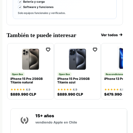
Batería y carga
Software y funciones
Solo equipos funcionales y verificados.
También te puede interesar
Ver todos
Open Box
Open Box
Reacondicionado
iPhone 15 Pro 256GB
iPhone 15 Pro 256GB
iPhone 13 Pro 128
Titanio natural
Titanio azul
★★★★★
4.9
★★★★★
4.9
★★★★★
4.9
$889.990 CLP
$889.990 CLP
$479.990 CLP
15+ años
vendiendo Apple en Chile