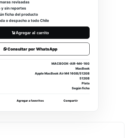
ámaras revisadas
 y sin reportes
ún ficha del producto
enda o despacho a todo Chile
Agregar al carrito
Consultar por WhatsApp
MACBOOK-AIR-M4-16G
MacBook
Apple MacBook Air M4 16GB/512GB
512GB
Plata
Según ficha
Agregar a favoritos
Compartir