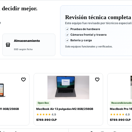
decidir mejor.
Revisión técnica completa
e
Este equipo fue revisado por técnicos especial
Pruebas de hardware
Cámaras frontal y trasera
Batería y carga
Almacenamiento
Solo equipos funcionales y verificados.
SSD según ficha
Open Box
Reacondicionado
M1 8GB/256GB
MacBook Air 13 pulgadas M2 8GB/256GB
MacBook Pro 16
★★★★★
4.9
★★★★★
4.9
$749.990 CLP
$789.990 CLP