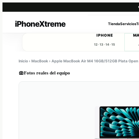
Saltar
al
Tienda
Servicios
T
contenido
IPHONE
M
12 · 13 · 14 · 15
Inicio › MacBook › Apple MacBook Air M4 16GB/512GB Plata Open
Fotos reales del equipo