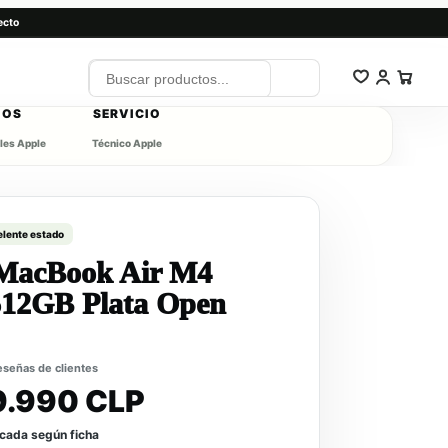
ecto
IOS
SERVICIO
les Apple
Técnico Apple
elente estado
MacBook Air M4
12GB Plata Open
reseñas de clientes
9.990 CLP
icada según ficha