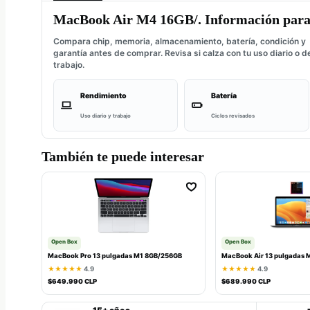
MacBook Air M4 16GB/. Información para 
Compara chip, memoria, almacenamiento, batería, condición y
garantía antes de comprar. Revisa si calza con tu uso diario o d
trabajo.
Rendimiento
Batería
Uso diario y trabajo
Ciclos revisados
También te puede interesar
Open Box
Open Box
MacBook Pro 13 pulgadas M1 8GB/256GB
MacBook Air 13 pulgadas 
★★★★★
4.9
★★★★★
4.9
$649.990 CLP
$689.990 CLP