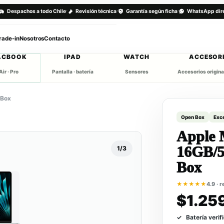
·
·
·
Despachos a todo Chile
Revisión técnica
Garantía según ficha
WhatsApp dir
rade-in
Nosotros
Contacto
ACBOOK
IPAD
WATCH
ACCESOR
Air · Pro
Pantalla · batería
Sensores
Accesorios origina
 Box
Open Box
Exc
Apple 
16GB/5
1/3
Box
★★★★★
4.9 · 
$1.25
Batería verif