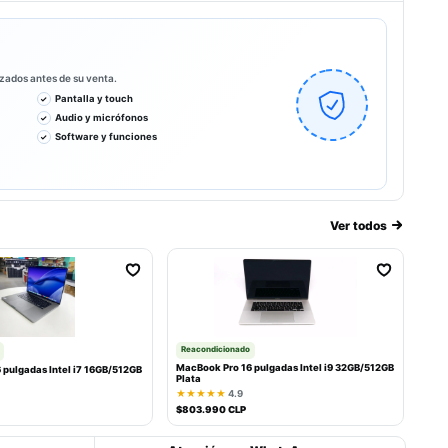
izados antes de su venta.
Pantalla y touch
Audio y micrófonos
Software y funciones
Ver todos
Reacondicionado
MacBook Pro 16 pulgadas Intel i9 32GB/512GB
 pulgadas Intel i7 16GB/512GB
Plata
★★★★★
4.9
$803.990 CLP