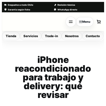
Despachos a todo Chile
Revisión técnica
Garantía según ficha
WhatsApp directo
Saltar
al
Menu
contenido
Tienda
Servicios
Trade-in
Nosotros
Contacto
iPhone
reacondicionado
para trabajo y
delivery: qué
revisar