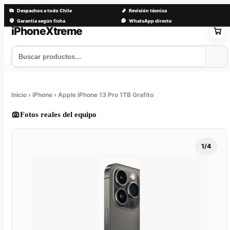
Despachos a todo Chile
Revisión técnica
Garantía según ficha
WhatsApp directo
Saltar
al
contenido
Tienda
Servicios
Trade-in
Nosotros
Contacto
Inicio › iPhone › Apple iPhone 13 Pro 1TB Grafito
Fotos reales del equipo
1/4