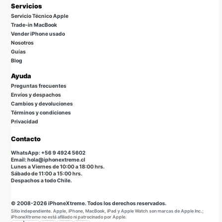
Servicios
Servicio Técnico Apple
Trade-in MacBook
Vender iPhone usado
Nosotros
Guías
Blog
Ayuda
Preguntas frecuentes
Envíos y despachos
Cambios y devoluciones
Términos y condiciones
Privacidad
Contacto
WhatsApp: +56 9 4924 5602
Email: hola@iphonextreme.cl
Lunes a Viernes de 10:00 a 18:00 hrs.
Sábado de 11:00 a 15:00 hrs.
Despachos a todo Chile.
© 2008-2026 iPhoneXtreme. Todos los derechos reservados.
Sitio independiente. Apple, iPhone, MacBook, iPad y Apple Watch son marcas de Apple Inc.;
iPhoneXtreme no está afiliado ni patrocinado por Apple.