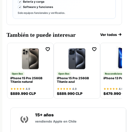
Batería y carga
Software y funciones
Solo equipos funcionales y verificados.
También te puede interesar
Ver todos
Open Box
Open Box
Reacondicionado
iPhone 15 Pro 256GB
iPhone 15 Pro 256GB
iPhone 13 Pro 128
Titanio natural
Titanio azul
★★★★★
4.9
★★★★★
4.9
★★★★★
4.9
$889.990 CLP
$889.990 CLP
$479.990 CLP
15+ años
vendiendo Apple en Chile