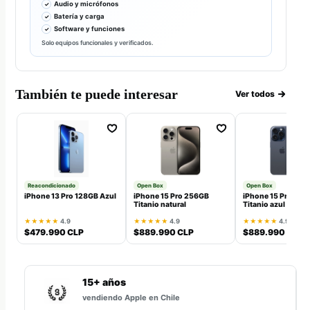
Audio y micrófonos
Batería y carga
Software y funciones
Solo equipos funcionales y verificados.
También te puede interesar
Ver todos
Reacondicionado
Open Box
Open Box
iPhone 13 Pro 128GB Azul
iPhone 15 Pro 256GB
iPhone 15 Pro 25
Titanio natural
Titanio azul
★★★★★
4.9
★★★★★
4.9
★★★★★
4.9
$479.990 CLP
$889.990 CLP
$889.990 CLP
15+ años
vendiendo Apple en Chile