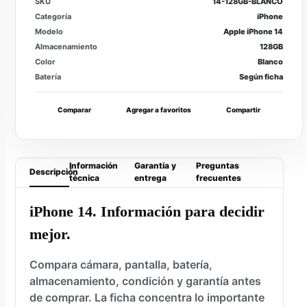
SKU
14-128GB-BLANCO
Categoría
iPhone
Modelo
Apple iPhone 14
Almacenamiento
128GB
Color
Blanco
Batería
Según ficha
Comparar
Agregar a favoritos
Compartir
Información
Garantía y
Preguntas
Descripción
técnica
entrega
frecuentes
iPhone 14. Información para decidir
mejor.
Compara cámara, pantalla, batería,
almacenamiento, condición y garantía antes
de comprar. La ficha concentra lo importante