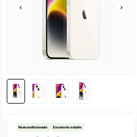
‹
›
Reacondicionado
Excelente estado