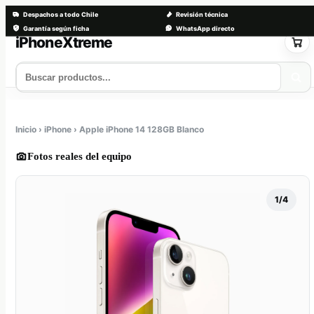
Despachos a todo Chile
Revisión técnica
Garantía según ficha
WhatsApp directo
Saltar
al
contenido
Tienda
Servicios
Trade-in
Nosotros
Contacto
Inicio › iPhone › Apple iPhone 14 128GB Blanco
Fotos reales del equipo
1/4