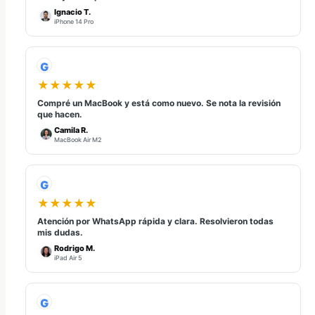
Ignacio T.
iPhone 14 Pro
G
★★★★★
Compré un MacBook y está como nuevo. Se nota la revisión
que hacen.
Camila R.
MacBook Air M2
G
★★★★★
Atención por WhatsApp rápida y clara. Resolvieron todas
mis dudas.
Rodrigo M.
iPad Air 5
G