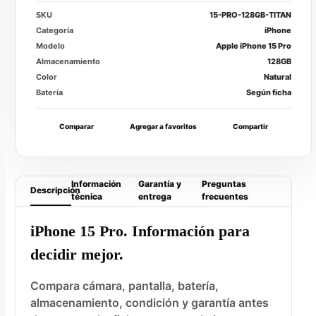
SKU
15-PRO-128GB-TITAN
Categoría
iPhone
Modelo
Apple iPhone 15 Pro
Almacenamiento
128GB
Color
Natural
Batería
Según ficha
Comparar
Agregar a favoritos
Compartir
Información
Garantía y
Preguntas
Descripción
técnica
entrega
frecuentes
iPhone 15 Pro. Información para
decidir mejor.
Compara cámara, pantalla, batería,
almacenamiento, condición y garantía antes