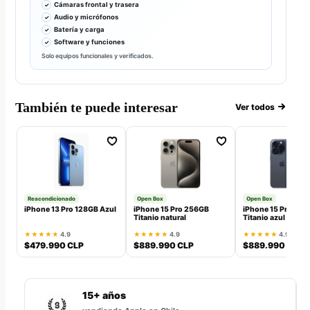
Cámaras frontal y trasera
Audio y micrófonos
Batería y carga
Software y funciones
Solo equipos funcionales y verificados.
También te puede interesar
Ver todos
Reacondicionado
Open Box
Open Box
iPhone 13 Pro 128GB Azul
iPhone 15 Pro 256GB
iPhone 15 Pro 25
Titanio natural
Titanio azul
★★★★★
4.9
★★★★★
4.9
★★★★★
4.9
$479.990 CLP
$889.990 CLP
$889.990 CLP
15+ años