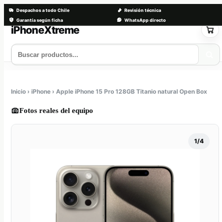
Despachos a todo Chile
Revisión técnica
Garantía según ficha
WhatsApp directo
Saltar
al
contenido
Tienda
Servicios
Trade-in
Nosotros
Contacto
Inicio › iPhone › Apple iPhone 15 Pro 128GB Titanio natural Open Box
Fotos reales del equipo
1/4