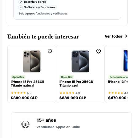
Batería y carga
Software y funciones
Solo equipos funcionales y verificados.
También te puede interesar
Ver todos
Open Box
Open Box
Reacondicionado
iPhone 15 Pro 256GB
iPhone 15 Pro 256GB
iPhone 13 Pro 128
Titanio natural
Titanio azul
★★★★★
4.9
★★★★★
4.9
★★★★★
4.9
$889.990 CLP
$889.990 CLP
$479.990 CLP
15+ años
vendiendo Apple en Chile