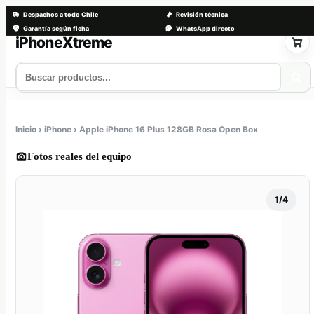
Despachos a todo Chile
Revisión técnica
Garantía según ficha
WhatsApp directo
Saltar
al
contenido
Tienda
Servicios
Trade-in
Nosotros
Contacto
Inicio › iPhone › Apple iPhone 16 Plus 128GB Rosa Open Box
Fotos reales del equipo
1/4