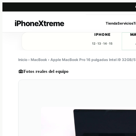
Saltar
al
Tienda
Servicios
T
contenido
IPHONE
M
12 · 13 · 14 · 15
Inicio › MacBook › Apple MacBook Pro 16 pulgadas Intel i9 32GB/
Fotos reales del equipo