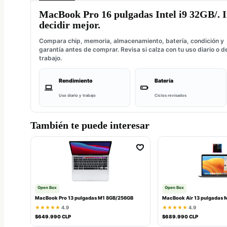
MacBook Pro 16 pulgadas Intel i9 32GB/. 
decidir mejor.
Compara chip, memoria, almacenamiento, batería, condición y
garantía antes de comprar. Revisa si calza con tu uso diario o d
trabajo.
Rendimiento
Batería
Uso diario y trabajo
Ciclos revisados
También te puede interesar
Open Box
Open Box
MacBook Pro 13 pulgadas M1 8GB/256GB
MacBook Air 13 pulgadas 
★★★★★
4.9
★★★★★
4.9
$649.990 CLP
$689.990 CLP