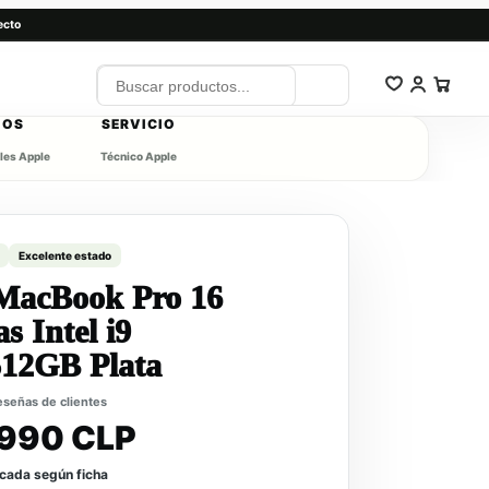
ecto
IOS
SERVICIO
les Apple
Técnico Apple
Excelente estado
MacBook Pro 16
s Intel i9
12GB Plata
reseñas de clientes
990 CLP
icada según ficha