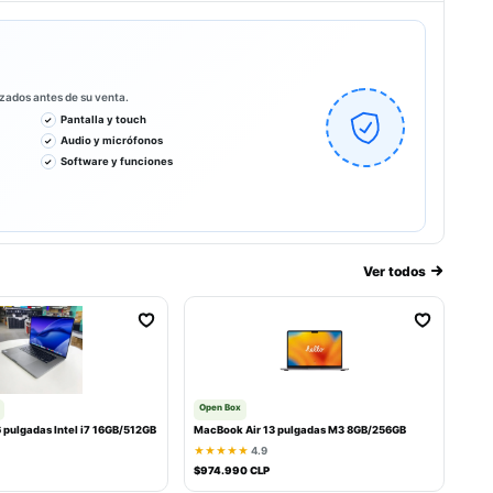
izados antes de su venta.
Pantalla y touch
Audio y micrófonos
Software y funciones
Ver todos
Open Box
 pulgadas Intel i7 16GB/512GB
MacBook Air 13 pulgadas M3 8GB/256GB
★★★★★
4.9
$974.990 CLP