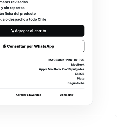
ámaras revisadas
 y sin reportes
ún ficha del producto
enda o despacho a todo Chile
Agregar al carrito
Consultar por WhatsApp
MACBOOK-PRO-16-PUL
MacBook
Apple MacBook Pro 16 pulgadas
512GB
Plata
Según ficha
Agregar a favoritos
Compartir