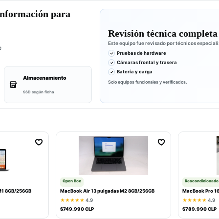
Información para
Revisión técnica completa
Este equipo fue revisado por técnicos especial
e
Pruebas de hardware
Cámaras frontal y trasera
Batería y carga
Almacenamiento
Solo equipos funcionales y verificados.
SSD según ficha
Open Box
Reacondicionado
M1 8GB/256GB
MacBook Air 13 pulgadas M2 8GB/256GB
MacBook Pro 16
★★★★★
4.9
★★★★★
4.9
$749.990 CLP
$789.990 CLP