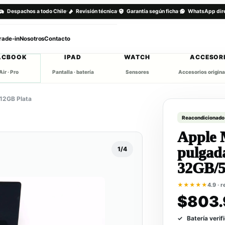
·
·
·
Despachos a todo Chile
Revisión técnica
Garantía según ficha
WhatsApp dir
rade-in
Nosotros
Contacto
ACBOOK
IPAD
WATCH
ACCESOR
Air · Pro
Pantalla · batería
Sensores
Accesorios origina
512GB Plata
Reacondicionado
Apple 
pulgada
1/4
32GB/5
★★★★★
4.9 · 
$803.
Batería verif