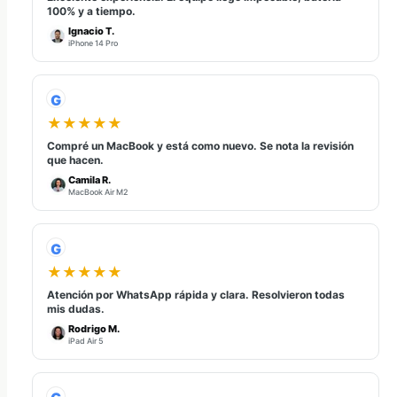
100% y a tiempo.
Ignacio T.
iPhone 14 Pro
G
★★★★★
Compré un MacBook y está como nuevo. Se nota la revisión
que hacen.
Camila R.
MacBook Air M2
G
★★★★★
Atención por WhatsApp rápida y clara. Resolvieron todas
mis dudas.
Rodrigo M.
iPad Air 5