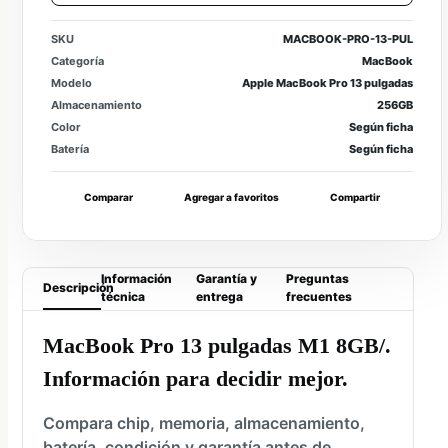
SKU
MACBOOK-PRO-13-PUL
Categoría
MacBook
Modelo
Apple MacBook Pro 13 pulgadas
Almacenamiento
256GB
Color
Según ficha
Batería
Según ficha
Comparar
Agregar a favoritos
Compartir
Información
Garantía y
Preguntas
Descripción
técnica
entrega
frecuentes
MacBook Pro 13 pulgadas M1 8GB/.
Información para decidir mejor.
Compara chip, memoria, almacenamiento,
batería, condición y garantía antes de