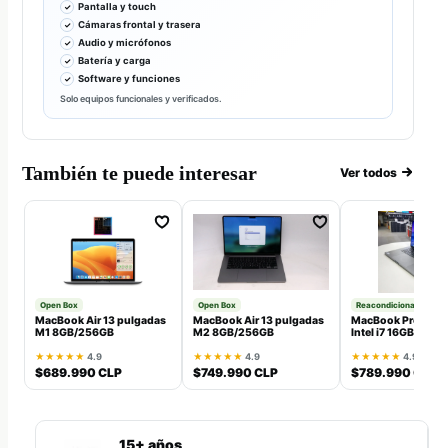
Pantalla y touch
Cámaras frontal y trasera
Audio y micrófonos
Batería y carga
Software y funciones
Solo equipos funcionales y verificados.
También te puede interesar
Ver todos
Open Box
Open Box
Reacondicionado
MacBook Air 13 pulgadas
MacBook Air 13 pulgadas
MacBook Pro 16 p
M1 8GB/256GB
M2 8GB/256GB
Intel i7 16GB/512G
★★★★★
4.9
★★★★★
4.9
★★★★★
4.9
$689.990 CLP
$749.990 CLP
$789.990 CLP
15+ años