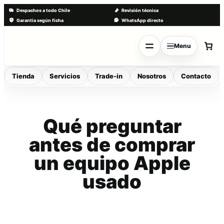
Despachos a todo Chile
Revisión técnica
Garantía según ficha
WhatsApp directo
Saltar
al
Menu
contenido
Tienda
Servicios
Trade-in
Nosotros
Contacto
Qué preguntar
antes de comprar
un equipo Apple
usado