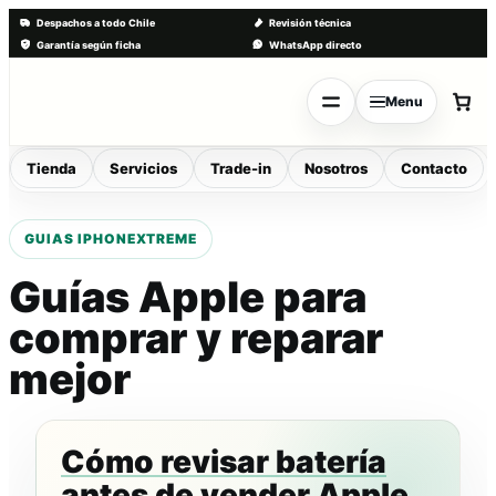
Despachos a todo Chile
Revisión técnica
Garantía según ficha
WhatsApp directo
Saltar
al
Menu
contenido
Tienda
Servicios
Trade-in
Nosotros
Contacto
Guías Apple para
comprar y reparar
mejor
Cómo revisar batería
antes de vender Apple