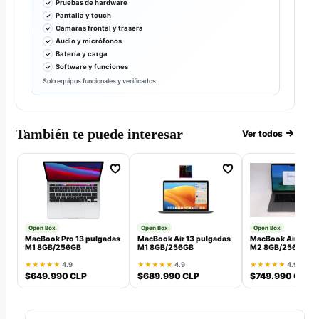
Pruebas de hardware
Pantalla y touch
Cámaras frontal y trasera
Audio y micrófonos
Batería y carga
Software y funciones
Solo equipos funcionales y verificados.
También te puede interesar
Ver todos
Open Box
Open Box
Open Box
MacBook Pro 13 pulgadas
MacBook Air 13 pulgadas
MacBook Air 13 pu
M1 8GB/256GB
M1 8GB/256GB
M2 8GB/256GB
★★★★★
4.9
★★★★★
4.9
★★★★★
4.9
$649.990 CLP
$689.990 CLP
$749.990 CLP