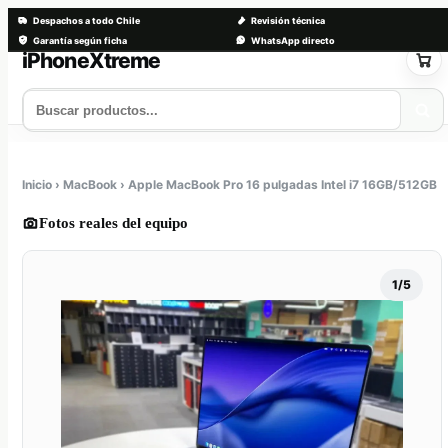
Despachos a todo Chile
Revisión técnica
Garantía según ficha
WhatsApp directo
Saltar
al
contenido
Tienda
Servicios
Trade-in
Nosotros
Contacto
Inicio › MacBook › Apple MacBook Pro 16 pulgadas Intel i7 16GB/512GB
Fotos reales del equipo
1/5