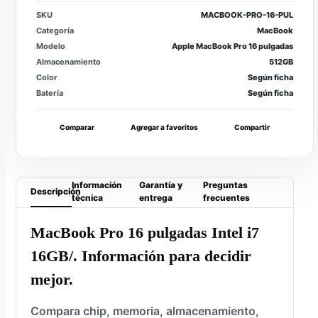
SKU
MACBOOK-PRO-16-PUL
Categoría
MacBook
Modelo
Apple MacBook Pro 16 pulgadas
Almacenamiento
512GB
Color
Según ficha
Batería
Según ficha
Comparar
Agregar a favoritos
Compartir
Información
Garantía y
Preguntas
Descripción
técnica
entrega
frecuentes
MacBook Pro 16 pulgadas Intel i7
16GB/. Información para decidir
mejor.
Compara chip, memoria, almacenamiento,